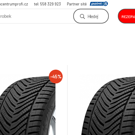
centrumprofi.cz
tel: 558 329 923
Partner sítě
Hledej
REZERV
-45%