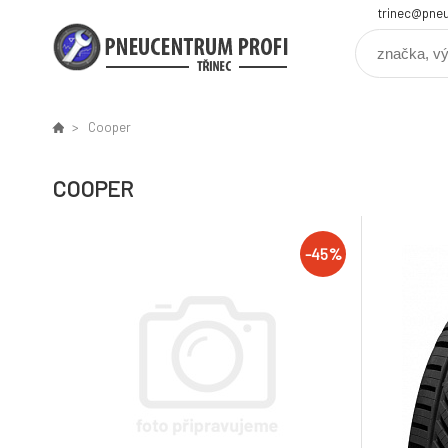
trinec@pneu
Cooper
COOPER
-45%