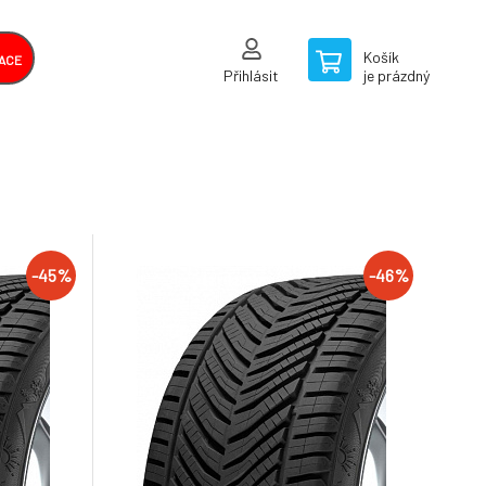
Košík
ACE
Přihlásit
je prázdný
-45%
-46%