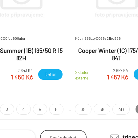
tyCO0fcc908aba
Kód: i655_tyCO39a21bc929
Summer (1B) 195/50 R 15
Cooper Winter (1C) 175/
82H
84T
2 643 Kč
2 657 Kč
Skladem
Detail
1 450 Kč
1 457 Kč
externě
3
4
5
6
...
38
39
40
trine
Chci
odebírat