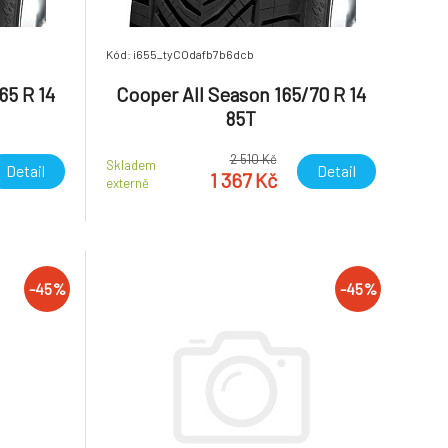
Kód: i655_tyCOdafb7b6dcb
65 R 14
Cooper All Season 165/70 R 14
85T
2 510 Kč
Skladem
Detail
Detail
1 367 Kč
externě
-45%
-45%