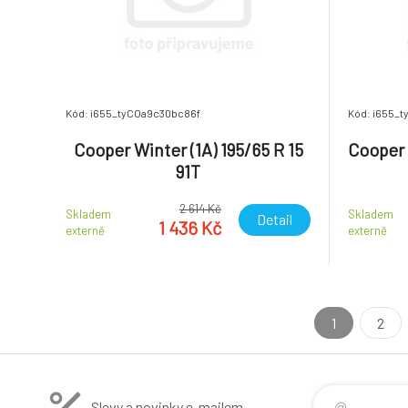
Kód: i655_tyCOa9c30bc86f
Kód: i655_
Cooper Winter (1A) 195/65 R 15
Cooper 
91T
2 614 Kč
Skladem
Skladem
Detail
1 436 Kč
externě
externě
1
2
Slevy a novinky e-mailem