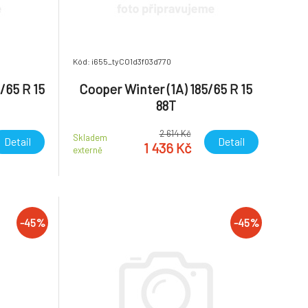
Kód: i655_tyCO1d3f03d770
/65 R 15
Cooper Winter (1A) 185/65 R 15
88T
2 614 Kč
Skladem
Detail
Detail
1 436 Kč
externě
-45%
-45%