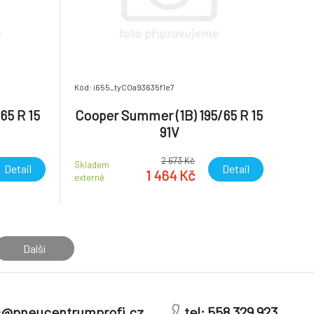
Kód: i655_tyCOa93635f1e7
65 R 15
Cooper Summer (1B) 195/65 R 15
91V
2 673 Kč
Skladem
Detail
Detail
1 464 Kč
externě
Další
c@pneucentrumprofi.cz
tel: 558 329 923