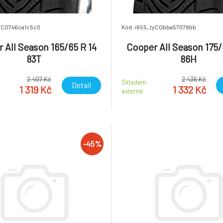
tyCO746ca1c5c0
Kód: i655_tyCObba57078bb
 All Season 165/65 R 14
Cooper All Season 175/
83T
86H
2 407 Kč
2 436 Kč
Skladem
Detail
1 319 Kč
1 332 Kč
externě
-45%