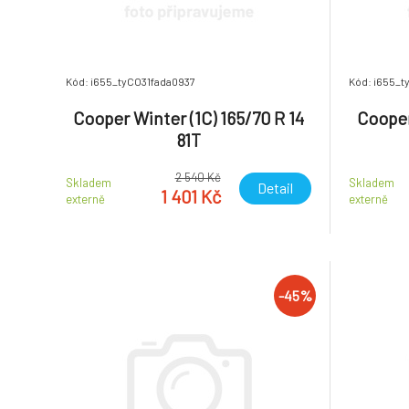
Kód: i655_tyCO31fada0937
Kód: i655_
Cooper Winter (1C) 165/70 R 14
Cooper
81T
2 540 Kč
Skladem
Skladem
Detail
1 401 Kč
externě
externě
-45%