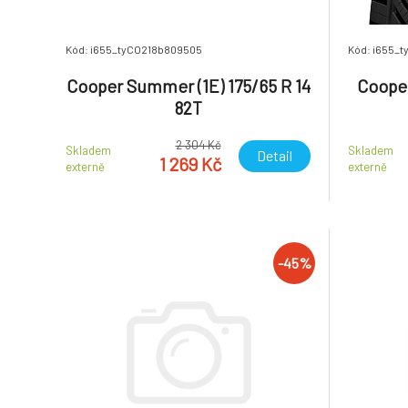
Kód: i655_tyCO218b809505
Kód: i655_
Cooper Summer (1E) 175/65 R 14
Cooper
82T
2 304 Kč
Skladem
Skladem
Detail
1 269 Kč
externě
externě
-45%