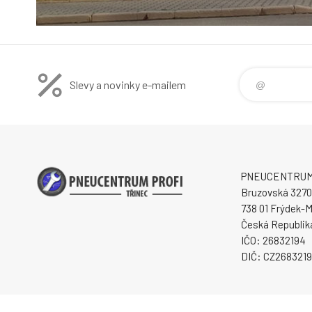
Slevy a novinky e-mailem
PNEUCENTRUM P
Bruzovská 3270
738 01 Frýdek-M
Česká Republik
IČO: 26832194
DIČ: CZ268321