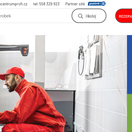
centrumprofi.cz
tel: 558 329 923
Partner sítě
Hledej
REZERV