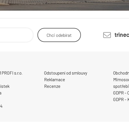
trine
Chci
odebírat
ROFI s.r.o.
Odstoupení od smlouvy
Obchodn
Reklamace
Mimosou
ístek
Recenze
spotřebi
a
GDPR - 
GDPR - 
94