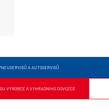
 PNEUSERVISŮ A AUTOSERVISŮ
ROU VÝROBCE A VÝHRADNÍHO DOVOZCE