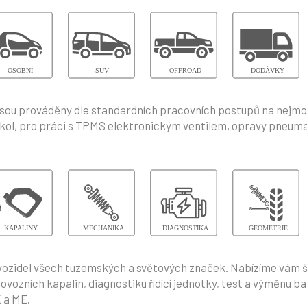
 jsou prováděny dle standardních pracovních postupů na nejm
kol, pro práci s TPMS elektronickým ventilem, opravy pneumati
 vozidel všech tuzemských a světových značek. Nabízíme vám 
ích kapalin, diagnostiku řídící jednotky, test a výměnu bateri
 a ME.