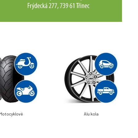
Motocyklové
Alu kola