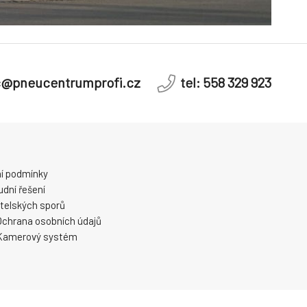
c@pneucentrumprofi.cz
tel: 558 329 923
í podmínky
dní řešení
telských sporů
Ochrana osobních údajů
Kamerový systém