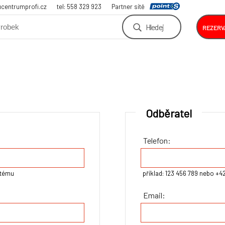
centrumprofi.cz
tel: 558 329 923
Partner sítě
Hledej
REZERV
Odběratel
Telefon:
stému
příklad: 123 456 789 nebo +4
Email: