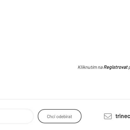
Kliknutím na
Registrovat
p
trine
Chci
odebírat