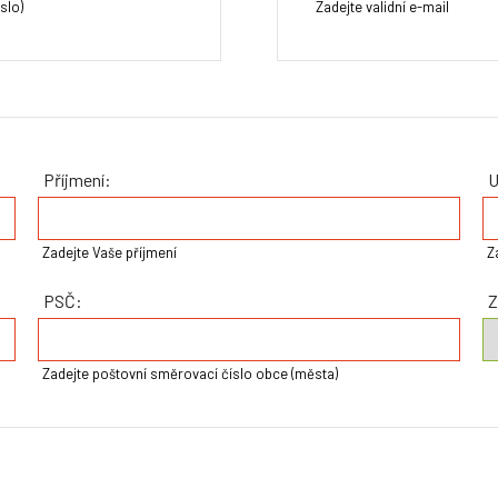
slo)
Zadejte validní e-mail
Příjmení:
U
Zadejte Vaše příjmení
Z
PSČ:
Z
Zadejte poštovní směrovací číslo obce (města)