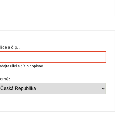
lice a č.p.:
adejte ulici a číslo popisné
emě: