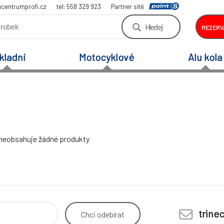
centrumprofi.cz
tel: 558 329 923
Partner sítě
Hledej
REZERV
kladní
Motocyklové
Alu kola
 neobsahuje žádné produkty
trine
Chci
odebírat