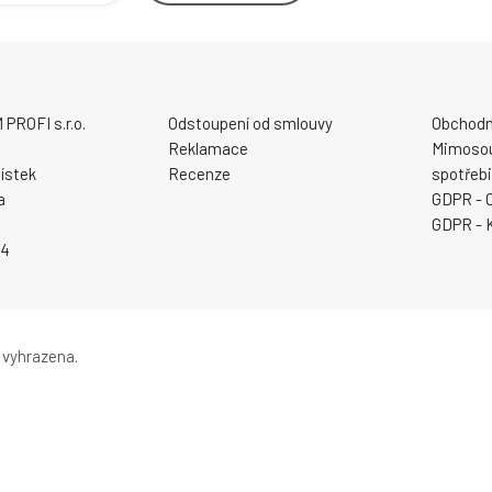
ROFI s.r.o.
Odstoupení od smlouvy
Obchodn
Reklamace
Mimosou
ístek
Recenze
spotřebi
a
GDPR - 
GDPR - 
94
 vyhrazena.