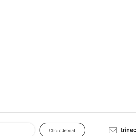
trine
Chci
odebírat