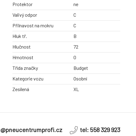
Protektor
ne
Valivý odpor
C
Přilnavost na mokru
C
Hluk tř.
B
Hlučnost
72
Hmotnost
0
Třída značky
Budget
Kategorie vozu
Osobní
Zesílená
XL
c@pneucentrumprofi.cz
tel: 558 329 923