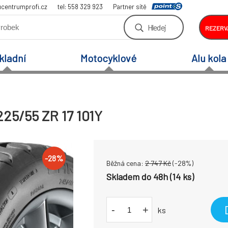
centrumprofi.cz
tel: 558 329 923
Partner sítě
Hledej
REZERV
kladní
Motocyklové
Alu kola
225/55 ZR 17 101Y
-
28
%
Běžná cena:
2 747
Kč
(-
28
%)
Skladem do 48h (14 ks)
-
+
ks