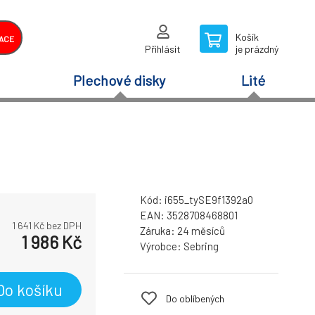
Košík
ACE
Přihlásit
je prázdný
Plechové disky
Lité
Kód:
i655_tySE9f1392a0
EAN:
3528708468801
1 641
Kč bez DPH
Záruka:
24 měsíců
1 986
Kč
Výrobce:
Sebring
Do košíku
Do oblíbených