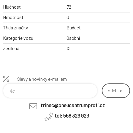
Hlučnost
72
Hmotnost
0
Třída značky
Budget
Kategorie vozu
Osobní
Zesílená
XL
Slevy a novinky e-mailem
odebírat
trinec@pneucentrumprofi.cz
tel: 558 329 923