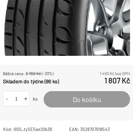
Běžná cena:
2 702
Kč
(-
33
%)
1 493
Kč bez DPH
1 807
Kč
Skladem do týdne (86 ks)
-
+
Do košíku
ks
Kód:
i655_tySE5ae20b36
EAN:
3528707918543