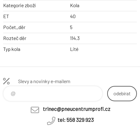
Kategorie zboží
Kola
ET
40
Počet_děr
5
Rozteč děr
114.3
Typ kola
Lité
Slevy a novinky e-mailem
odebírat
trinec@pneucentrumprofi.cz
tel: 558 329 923