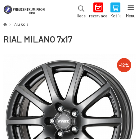
rezervace
Košík
Menu
Hledej
Alu kola
RIAL MILANO 7x17
-
12
%