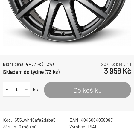
Běžná cena:
4 487
Kč
(-
12
%)
3 271
Kč bez DPH
3 958
Kč
Skladem do týdne (73 ks)
-
+
Do košíku
ks
Kód:
i655_whri0afa2daba5
EAN:
4046004058087
Záruka:
0 měsíců
Výrobce:
RIAL