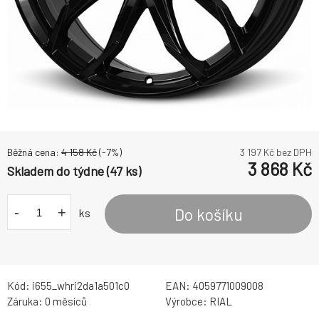
Běžná cena:
4 158
Kč
(-
7
%)
3 197
Kč bez DPH
3 868
Kč
Skladem do týdne (47 ks)
-
+
Do košíku
ks
Kód:
i655_whri2da1a501c0
EAN:
4059771009008
Záruka:
0 měsíců
Výrobce:
RIAL