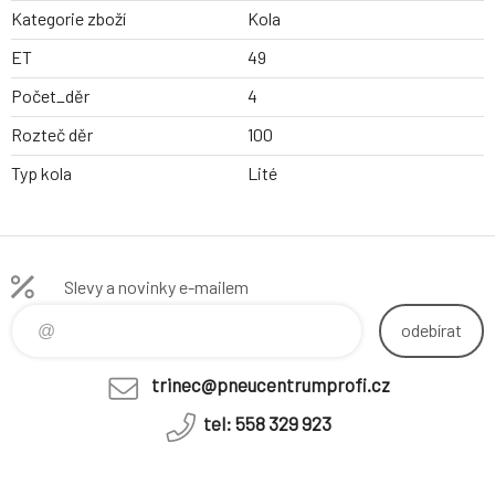
Kategorie zboží
Kola
ET
49
Počet_děr
4
Rozteč děr
100
Typ kola
Lité
Slevy a novinky e-mailem
odebírat
trinec@pneucentrumprofi.cz
tel: 558 329 923