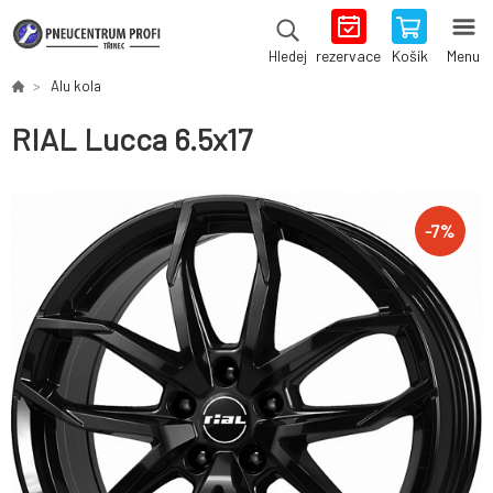
rezervace
Košík
Menu
Hledej
Alu kola
RIAL Lucca 6.5x17
-
7
%