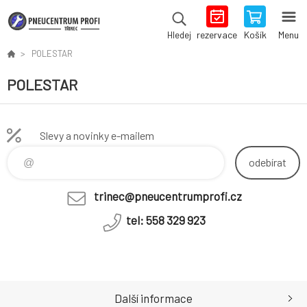
rezervace
Košík
Menu
Hledej
POLESTAR
POLESTAR
Slevy a novinky e-mailem
odebírat
trinec@pneucentrumprofi.cz
tel: 558 329 923
Další informace