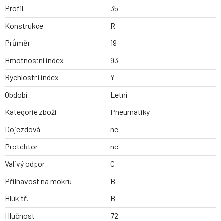
Profil
35
Konstrukce
R
Průměr
19
Hmotnostní index
93
Rychlostní index
Y
Období
Letní
Kategorie zboží
Pneumatiky
Dojezdová
ne
Protektor
ne
Valivý odpor
C
Přilnavost na mokru
B
Hluk tř.
B
Hlučnost
72