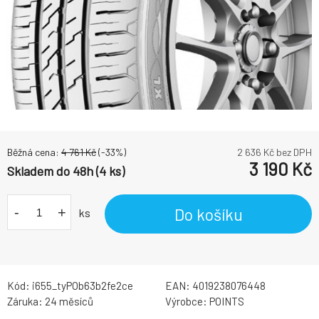
Běžná cena:
4 761
Kč
(-
33
%)
2 636
Kč bez DPH
3 190
Kč
Skladem do 48h (4 ks)
-
+
Do košíku
ks
Kód:
i655_tyPOb63b2fe2ce
EAN:
4019238076448
Záruka:
24 měsíců
Výrobce:
POINTS