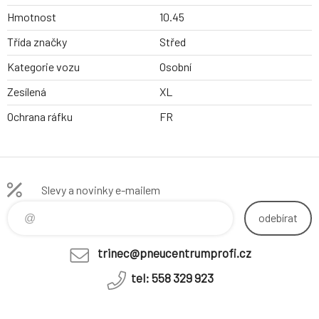
Hmotnost
10.45
Třída značky
Střed
Kategorie vozu
Osobní
Zesílená
XL
Ochrana ráfku
FR
Slevy a novinky e-mailem
odebírat
trinec@pneucentrumprofi.cz
tel: 558 329 923