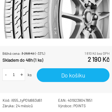
Běžná cena:
3 268
Kč
(-
33
%)
1 810
Kč bez DPH
2 190
Kč
Skladem do 48h (1 ks)
-
+
Do košíku
ks
Kód:
i655_tyPO1d663d61
EAN:
4019238047851
Záruka:
24 měsíců
Výrobce:
POINTS