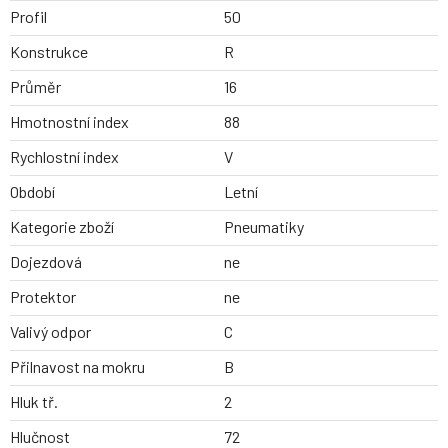
Profil
50
Konstrukce
R
Průměr
16
Hmotnostní index
88
Rychlostní index
V
Období
Letní
Kategorie zboží
Pneumatiky
Dojezdová
ne
Protektor
ne
Valivý odpor
C
Přilnavost na mokru
B
Hluk tř.
2
Hlučnost
72