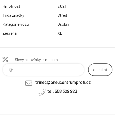
Hmotnost
7.021
Třída značky
Střed
Kategorie vozu
Osobní
Zesílená
XL
Slevy a novinky e-mailem
odebírat
trinec@pneucentrumprofi.cz
tel: 558 329 923