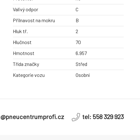
Valivý odpor
C
Přilnavost na mokru
B
Hluk tř.
2
Hlučnost
70
Hmotnost
6.957
Třída značky
Střed
Kategorie vozu
Osobní
c@pneucentrumprofi.cz
tel: 558 329 923