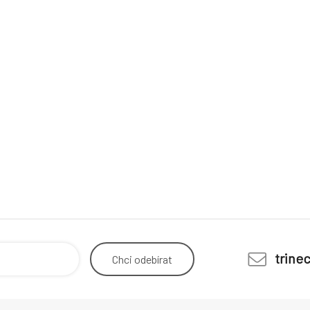
trine
Chci
odebírat