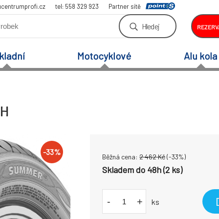
centrumprofi.cz
tel: 558 329 923
Partner sítě
Hledej
REZERV
kladní
Motocyklové
Alu kola
4H
-
33
%
Běžná cena:
2 462
Kč
(-
33
%)
Skladem do 48h (2 ks)
-
+
ks