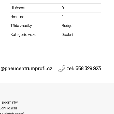
Hlučnost
0
Hmotnost
9
Třída značky
Budget
Kategorie vozu
Osobní
c@pneucentrumprofi.cz
tel: 558 329 923
í podmínky
dní řešení
telských sporů