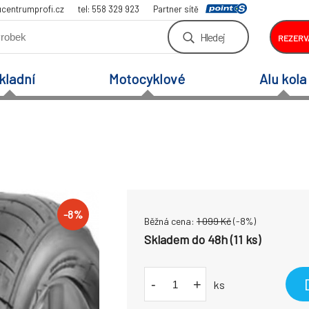
centrumprofi.cz
tel: 558 329 923
Partner sítě
Hledej
REZERV
kladní
Motocyklové
Alu kola
-
8
%
Běžná cena:
1 099
Kč
(-
8
%)
Skladem do 48h (11 ks)
-
+
ks