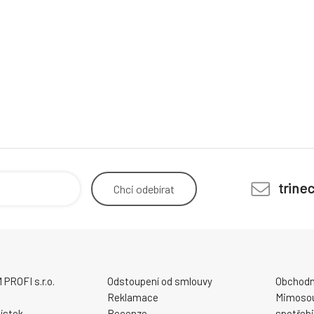
trine
Chci
odebírat
ROFI s.r.o.
Odstoupení od smlouvy
Obchodn
Reklamace
Mimosou
ístek
Recenze
spotřebi