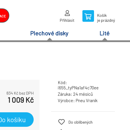
Košík
ACE
Přihlásit
je prázdný
Plechové disky
Lité
Kód:
i655_tyPNa1af4c70ee
834
Kč bez DPH
Záruka:
24 měsíců
1 009
Kč
Výrobce:
Pneu Vraník
Do košíku
Do oblíbených