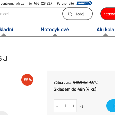
centrumprofi.cz
tel: 558 329 923
Partner sítě
Hledej
REZERV
kladní
Motocyklové
Alu kola
5 J
-
55
%
Běžná cena:
9 956
Kč
(-
55
%)
Skladem do 48h (4 ks)
-
+
ks