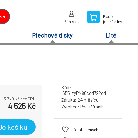
Košík
ACE
Přihlásit
je prázdný
Plechové disky
Lité
Kód:
i655_tyPN86ccd722cd
3 740
Kč bez DPH
Záruka:
24 měsíců
4 525
Kč
Výrobce:
Pneu Vraník
Do košíku
Do oblíbených