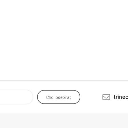
trine
Chci
odebírat