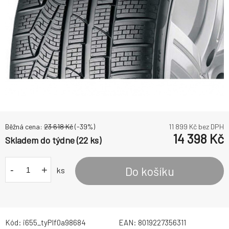
Běžná cena:
23 618
Kč
(-
39
%)
11 899
Kč bez DPH
14 398
Kč
Skladem do týdne (22 ks)
-
+
Do košíku
ks
Kód:
i655_tyPIf0a98684
EAN:
8019227356311