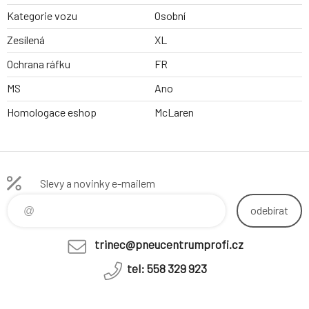
Kategorie vozu
Osobní
Zesílená
XL
Ochrana ráfku
FR
MS
Ano
Homologace eshop
McLaren
Slevy a novinky e-mailem
odebírat
trinec@pneucentrumprofi.cz
tel: 558 329 923