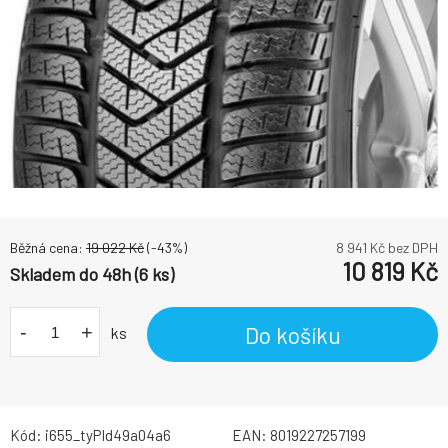
Běžná cena:
19 022
Kč
(-
43
%)
8 941
Kč bez DPH
10 819
Kč
Skladem do 48h (6 ks)
-
+
Do košíku
ks
Kód:
i655_tyPId49a04a6
EAN:
8019227257199