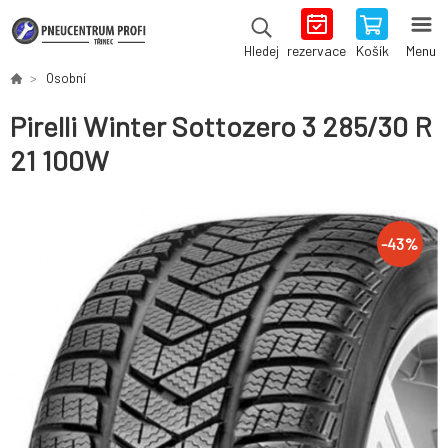
rezervace
Košík
Menu
Hledej
Osobní
Pirelli Winter Sottozero 3 285/30 R
21 100W
-
43
%