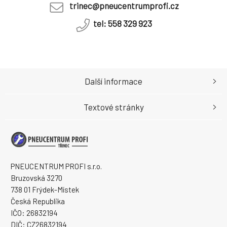
trinec@pneucentrumprofi.cz
tel: 558 329 923
Další informace
Textové stránky
PNEUCENTRUM PROFI s.r.o.
Bruzovská 3270
738 01 Frýdek-Místek
Česká Republika
IČO: 26832194
DIČ: CZ26832194