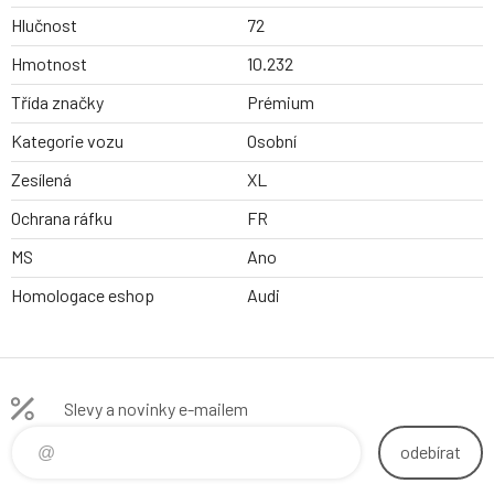
Hlučnost
72
Hmotnost
10.232
Třída značky
Prémium
Kategorie vozu
Osobní
Zesílená
XL
Ochrana ráfku
FR
MS
Ano
Homologace eshop
Audi
Slevy a novinky e-mailem
odebírat