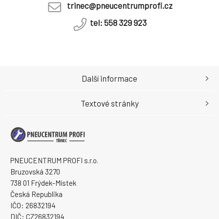
trinec@pneucentrumprofi.cz
tel: 558 329 923
Další informace
Textové stránky
PNEUCENTRUM PROFI s.r.o.
Bruzovská 3270
738 01 Frýdek-Místek
Česká Republika
IČO: 26832194
DIČ: CZ26832194