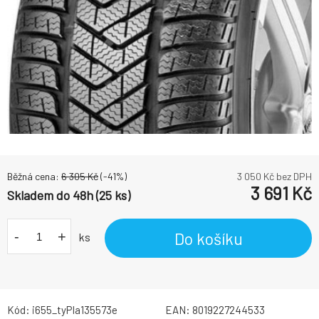
Běžná cena:
6 305
Kč
(-
41
%)
3 050
Kč bez DPH
3 691
Kč
Skladem do 48h (25 ks)
-
+
Do košíku
ks
Kód:
i655_tyPIa135573e
EAN:
8019227244533