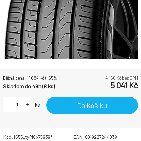
Běžná cena:
11 084
Kč
(-
55
%)
4 166
Kč bez DPH
5 041
Kč
Skladem do 48h (8 ks)
-
+
Do košíku
ks
Kód:
i655_tyPI8b75838f
EAN:
8019227244038