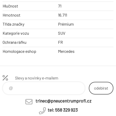
Hlučnost
71
Hmotnost
16.711
Třída značky
Prémium
Kategorie vozu
SUV
Ochrana ráfku
FR
Homologace eshop
Mercedes
Slevy a novinky e-mailem
odebírat
trinec@pneucentrumprofi.cz
tel: 558 329 923