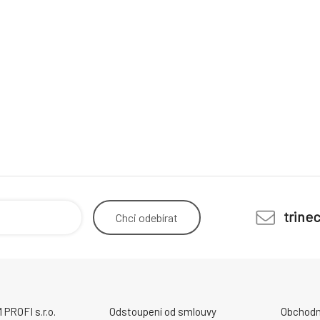
trine
Chci
odebírat
ROFI s.r.o.
Odstoupení od smlouvy
Obchodn