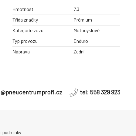
Hmotnost
7.3
Třída značky
Prémium
Kategorie vozu
Motocyklové
Typ provozu
Enduro
Náprava
Zadní
c@pneucentrumprofi.cz
tel: 558 329 923
í podmínky