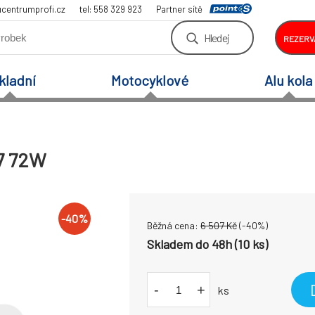
centrumprofi.cz
tel: 558 329 923
Partner sítě
Hledej
REZERV
kladní
Motocyklové
Alu kola
17 72W
-
40
%
Běžná cena:
6 507
Kč
(-
40
%)
Skladem do 48h (10 ks)
-
+
ks