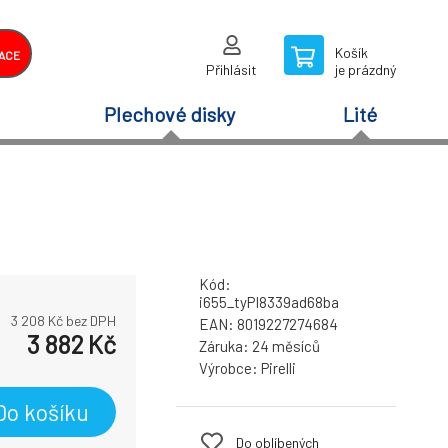
Košík
ACE
Přihlásit
je prázdný
Plechové disky
Lité
Kód:
i655_tyPI8339ad68ba
3 208
Kč bez DPH
EAN:
8019227274684
3 882
Kč
Záruka:
24 měsíců
Výrobce:
Pirelli
Do košíku
Do oblíbených