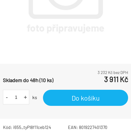
3 232
Kč bez DPH
3 911
Kč
Skladem do 48h (10 ks)
-
+
Do košíku
ks
Kód:
i655_tyPI8f11ceb124
EAN:
8019227401370