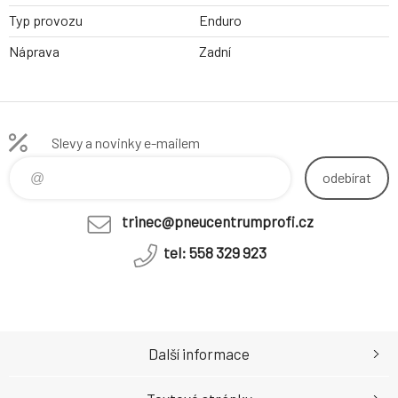
Typ provozu
Enduro
Náprava
Zadní
Slevy a novinky e-mailem
odebírat
trinec@pneucentrumprofi.cz
tel: 558 329 923
Další informace