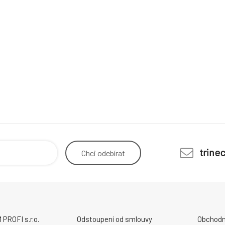
trine
Chci
odebírat
ROFI s.r.o.
Odstoupení od smlouvy
Obchodn