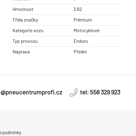
Hmotnost
3.62
Třída značky
Prémium
Kategorie vozu
Motocyklové
Typ provozu
Enduro
Náprava
Přední
c@pneucentrumprofi.cz
tel: 558 329 923
í podmínky