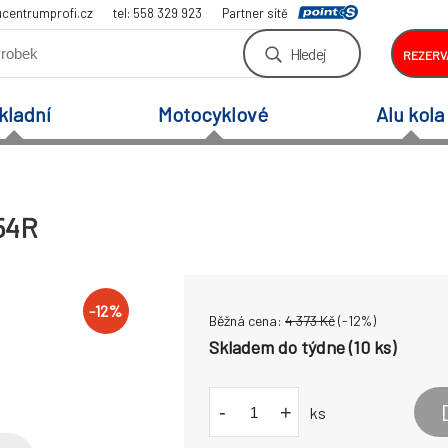
centrumprofi.cz
tel: 558 329 923
Partner sítě
Hledej
REZERV
kladní
Motocyklové
Alu kola
 54R
-
12
%
Běžná cena:
4 373
Kč
(-
12
%)
Skladem do týdne (10 ks)
-
+
ks