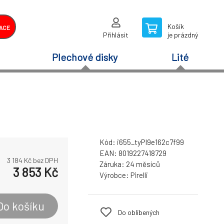
Košík
ACE
Přihlásit
je prázdný
Plechové disky
Lité
Kód:
i655_tyPI9e162c7f99
EAN:
8019227418729
3 184
Kč bez DPH
Záruka:
24 měsíců
3 853
Kč
Výrobce:
Pirelli
Do košíku
Do oblíbených