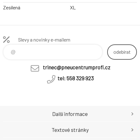
Zesílená
XL
Slevy a novinky e-mailem
odebírat
trinec@pneucentrumprofi.cz
tel: 558 329 923
Další informace
Textové stránky