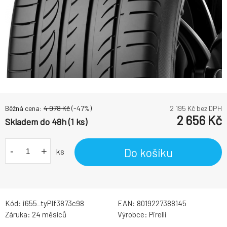
Běžná cena:
4 978
Kč
(-
47
%)
2 195
Kč bez DPH
2 656
Kč
Skladem do 48h (1 ks)
-
+
Do košíku
ks
Kód:
i655_tyPIf3873c98
EAN:
8019227388145
Záruka:
24 měsíců
Výrobce:
Pirelli