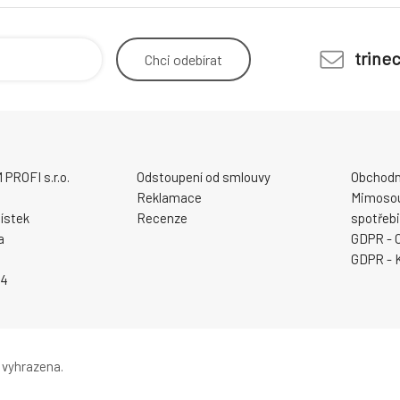
trine
Chci
odebírat
ROFI s.r.o.
Odstoupení od smlouvy
Obchodn
Reklamace
Mimosou
ístek
Recenze
spotřebi
a
GDPR - 
GDPR - 
94
 vyhrazena.