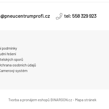
c@pneucentrumprofi.cz
tel: 558 329 923
í podmínky
dní řešení
telských sporů
Ochrana osobních údajů
Kamerový systém
Tvorba a pronájem eshopů
BINARGON.cz
-
Mapa stránek