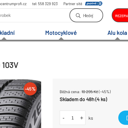
centrumprofi.cz
tel: 558 329 923
Partner sítě
Hledej
REZERV
kladní
Motocyklové
Alu kola
9 103V
-
45
%
Běžná cena:
10 295
Kč
(-
45
%)
Skladem do 48h (4 ks)
-
+
ks