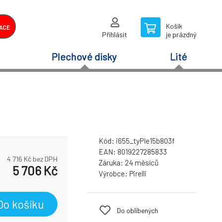
Košík
ACE
Přihlásit
je prázdný
Plechové disky
Lité
Kód:
i655_tyPIe15b803f
EAN:
8019227285833
4 716
Kč bez DPH
Záruka:
24 měsíců
5 706
Kč
Výrobce:
Pirelli
Do košíku
Do oblíbených