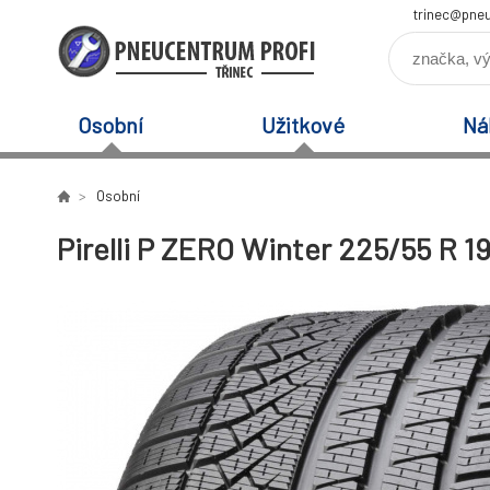
trinec@pneu
Osobní
Užitkové
Ná
Osobní
Pirelli P ZERO Winter 225/55 R 1