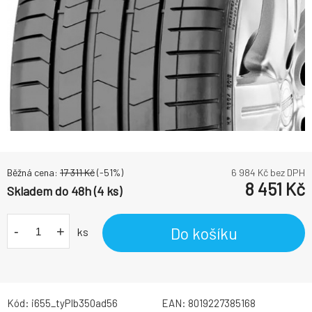
Běžná cena:
17 311
Kč
(-
51
%)
6 984
Kč bez DPH
8 451
Kč
Skladem do 48h (4 ks)
-
+
Do košíku
ks
Kód:
i655_tyPIb350ad56
EAN:
8019227385168