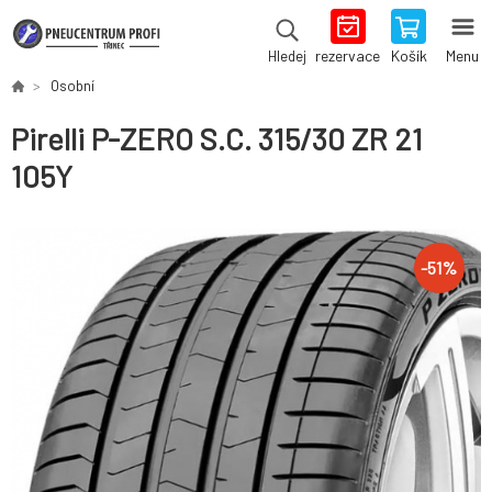
rezervace
Košík
Menu
Hledej
Osobní
Pirelli P-ZERO S.C. 315/30 ZR 21
105Y
-
51
%