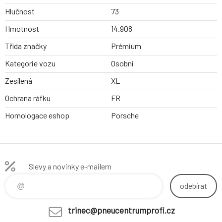
Hlučnost
73
Hmotnost
14.908
Třída značky
Prémium
Kategorie vozu
Osobní
Zesílená
XL
Ochrana ráfku
FR
Homologace eshop
Porsche
Slevy a novinky e-mailem
odebírat
trinec@pneucentrumprofi.cz