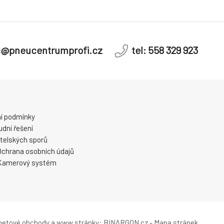
c@pneucentrumprofi.cz
tel: 558 329 923
í podmínky
dní řešení
telských sporů
Ochrana osobních údajů
Kamerový systém
rnetové obchody
a
www stránky
:
BINARGON.cz
-
Mapa stránek