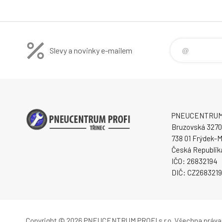
Slevy a novinky e-mailem
PNEUCENTRUM P
Bruzovská 3270
738 01 Frýdek-M
Česká Republik
IČO: 26832194
DIČ: CZ268321
Copyright © 2026 PNEUCENTRUM PROFI s.r.o.
Všechna práva