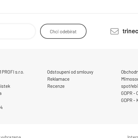
trine
Chci
odebírat
ROFI s.r.o.
Odstoupení od smlouvy
Obchodn
Reklamace
Mimosou
ístek
Recenze
spotřebi
a
GDPR - 
GDPR - 
94
 vyhrazena.
Inte