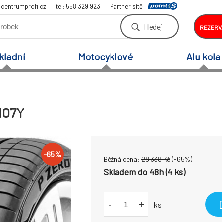
centrumprofi.cz
tel: 558 329 923
Partner sítě
Hledej
REZERV
kladní
Motocyklové
Alu kola
 107Y
-
65
%
Běžná cena:
28 338
Kč
(-
65
%)
Skladem do 48h (4 ks)
-
+
ks