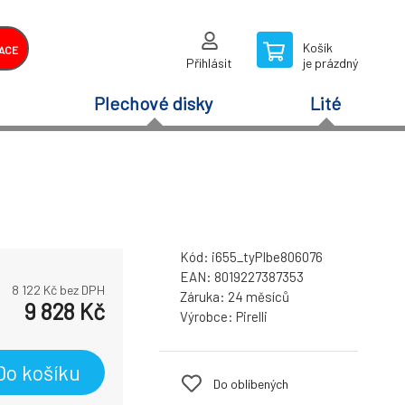
Košík
ACE
Přihlásit
je prázdný
Plechové disky
Lité
Kód:
i655_tyPIbe806076
EAN:
8019227387353
8 122
Kč bez DPH
Záruka:
24 měsíců
9 828
Kč
Výrobce:
Pirelli
Do košíku
Do oblíbených