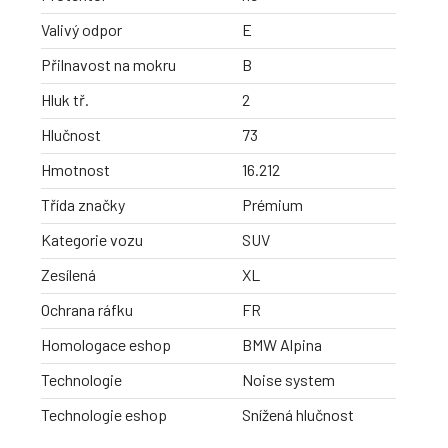
Valivý odpor
E
Přilnavost na mokru
B
Hluk tř.
2
Hlučnost
73
Hmotnost
16.212
Třída značky
Prémium
Kategorie vozu
SUV
Zesílená
XL
Ochrana ráfku
FR
Homologace eshop
BMW Alpina
Technologie
Noise system
Technologie eshop
Snížená hlučnost