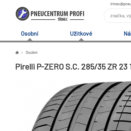
trinec@pneu
Osobní
Užitkové
Ná
Osobní
Pirelli P-ZERO S.C. 285/35 ZR 23