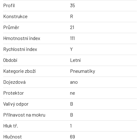
Profil
35
Konstrukce
R
Průměr
21
Hmotnostní index
111
Rychlostní index
Y
Období
Letní
Kategorie zboží
Pneumatiky
Dojezdová
ano
Protektor
ne
Valivý odpor
B
Přilnavost na mokru
B
Hluk tř.
1
Hlučnost
69