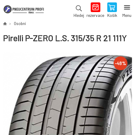
rezervace
Košík
Menu
Hledej
Osobní
Pirelli P-ZERO L.S. 315/35 R 21 111Y
-
48
%