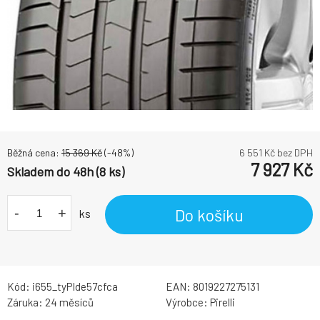
Běžná cena:
15 369
Kč
(-
48
%)
6 551
Kč bez DPH
7 927
Kč
Skladem do 48h (8 ks)
-
+
Do košíku
ks
Kód:
i655_tyPIde57cfca
EAN:
8019227275131
Záruka:
24 měsíců
Výrobce:
Pirelli