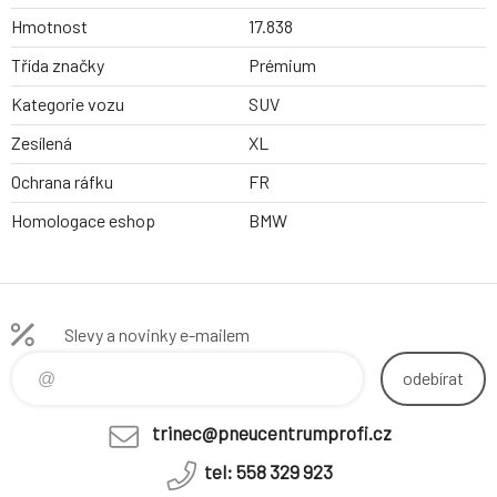
Hmotnost
17.838
Třída značky
Prémium
Kategorie vozu
SUV
Zesílená
XL
Ochrana ráfku
FR
Homologace eshop
BMW
Slevy a novinky e-mailem
odebírat
trinec@pneucentrumprofi.cz
tel: 558 329 923