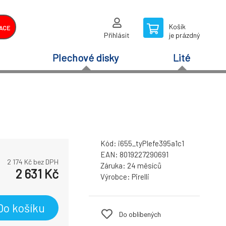
Košík
ACE
Přihlásit
je prázdný
Plechové disky
Lité
Kód:
i655_tyPIefe395a1c1
EAN:
8019227290691
2 174
Kč bez DPH
Záruka:
24 měsíců
2 631
Kč
Výrobce:
Pirelli
Do košíku
Do oblíbených