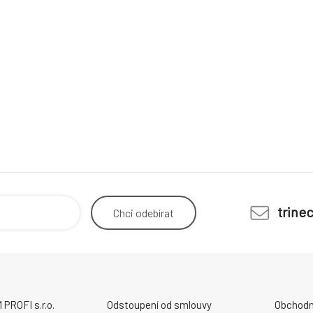
trine
Chci
odebírat
ROFI s.r.o.
Odstoupení od smlouvy
Obchodn