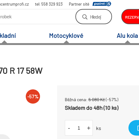
centrumprofi.cz
tel: 558 329 923
Partner sítě
Hledej
REZERV
kladní
Motocyklové
Alu kola
/70 R 17 58W
-
57
%
Běžná cena:
6 080
Kč
(-
57
%)
Skladem do 48h (10 ks)
-
+
ks