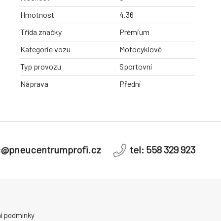
Hmotnost
4.36
Třída značky
Prémium
Kategorie vozu
Motocyklové
Typ provozu
Sportovní
Náprava
Přední
c@pneucentrumprofi.cz
tel: 558 329 923
í podmínky