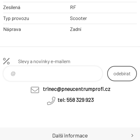
Zesílená
RF
Typ provozu
Scooter
Náprava
Zadní
Slevy a novinky e-mailem
odebírat
trinec@pneucentrumprofi.cz
tel: 558 329 923
Další informace