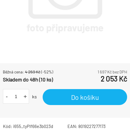
Běžná cena:
4 269
Kč
(-
52
%)
1 697
Kč bez DPH
2 053
Kč
Skladem do 48h (10 ks)
-
+
Do košíku
ks
Kód:
i655_tyPIf66e3b023d
EAN:
8019227277173