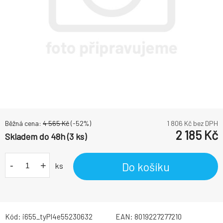
Běžná cena:
4 565
Kč
(-
52
%)
1 806
Kč bez DPH
2 185
Kč
Skladem do 48h (3 ks)
-
+
Do košíku
ks
Kód:
i655_tyPI4e55230632
EAN:
8019227277210