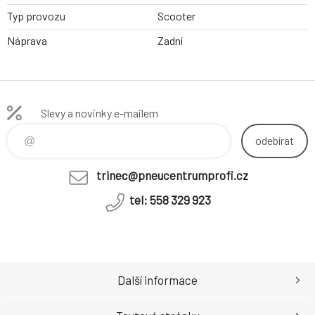
Typ provozu
Scooter
Náprava
Zadní
Slevy a novinky e-mailem
odebírat
trinec@pneucentrumprofi.cz
tel: 558 329 923
Další informace