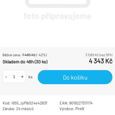
Běžná cena:
7 485
Kč
(-
42
%)
3 589
Kč bez DPH
4 343
Kč
Skladem do 48h (30 ks)
-
+
Do košíku
ks
Kód:
i655_tyPIb024e4283f
EAN:
8019227311174
Záruka:
24 měsíců
Výrobce:
Pirelli