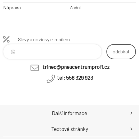
Náprava
Zadní
Slevy a novinky e-mailem
odebírat
trinec@pneucentrumprofi.cz
tel: 558 329 923
Další informace
Textové stránky