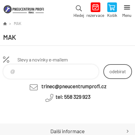
rezervace
Košík
Menu
Hledej
MAK
MAK
Slevy a novinky e-mailem
odebírat
trinec@pneucentrumprofi.cz
tel: 558 329 923
Další informace