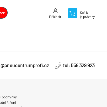
Košík
ACE
Přihlásit
je prázdný
c@pneucentrumprofi.cz
tel: 558 329 923
í podmínky
dní řešení