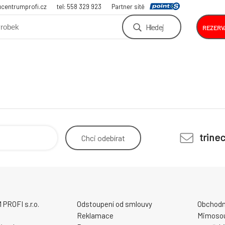
centrumprofi.cz
tel: 558 329 923
Partner sítě
Hledej
REZERV
trine
Chci
odebírat
ROFI s.r.o.
Odstoupení od smlouvy
Obchodn
Reklamace
Mimosou