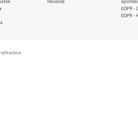
ístek
Recenze
spotřebi
a
GDPR - 
GDPR - 
94
 vyhrazena.