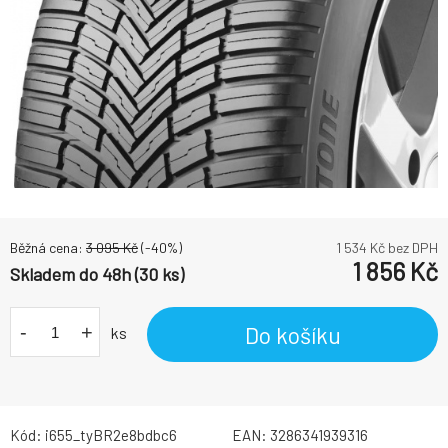
Běžná cena:
3 095
Kč
(-
40
%)
1 534
Kč bez DPH
1 856
Kč
Skladem do 48h (30 ks)
-
+
Do košíku
ks
Kód:
i655_tyBR2e8bdbc6
EAN:
3286341939316