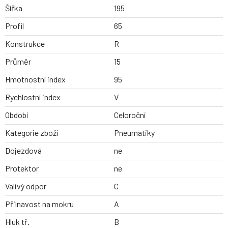
Šířka
195
Profil
65
Konstrukce
R
Průměr
15
Hmotnostní index
95
Rychlostní index
V
Období
Celoroční
Kategorie zboží
Pneumatiky
Dojezdová
ne
Protektor
ne
Valivý odpor
C
Přilnavost na mokru
A
Hluk tř.
B