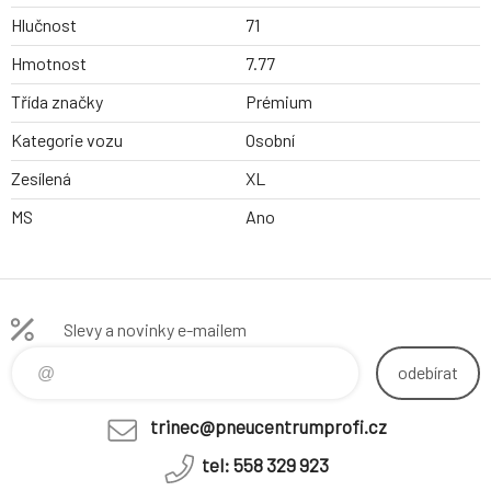
Hlučnost
71
Hmotnost
7.77
Třída značky
Prémium
Kategorie vozu
Osobní
Zesílená
XL
MS
Ano
Slevy a novinky e-mailem
odebírat
trinec@pneucentrumprofi.cz
tel: 558 329 923