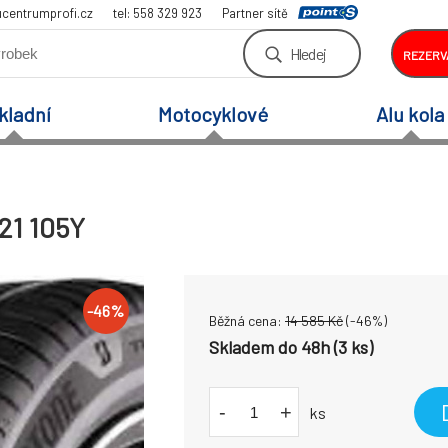
centrumprofi.cz
tel: 558 329 923
Partner sítě
Hledej
REZERV
kladní
Motocyklové
Alu kola
21 105Y
-
46
%
Běžná cena:
14 585
Kč
(-
46
%)
Skladem do 48h (3 ks)
-
+
ks