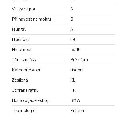
Valivý odpor
A
Přilnavost na mokru
B
Hluk tř.
A
Hlučnost
69
Hmotnost
15.116
Třída značky
Prémium
Kategorie vozu
Osobní
Zesílená
XL
Ochrana ráfku
FR
Homologace eshop
BMW
Technologie
Enliten