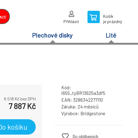
Košík
ACE
Přihlásit
je prázdný
Plechové disky
Lité
Kód:
i655_tyBR13625a3df5
6 518
Kč bez DPH
EAN:
3286342277110
7 887
Kč
Záruka:
24 měsíců
Výrobce:
Bridgestone
Do košíku
Do oblíbených