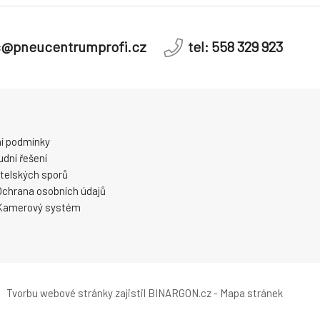
c@pneucentrumprofi.cz
tel: 558 329 923
í podmínky
dní řešení
telských sporů
Ochrana osobních údajů
Kamerový systém
Tvorbu webové stránky
zajistil
BINARGON.cz
-
Mapa stránek