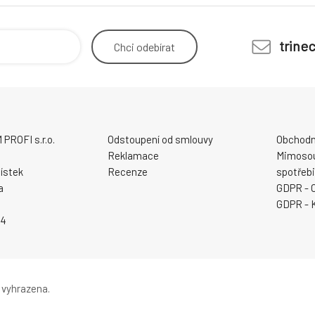
trine
Chci
odebírat
ROFI s.r.o.
Odstoupení od smlouvy
Obchodn
Reklamace
Mimosou
ístek
Recenze
spotřebi
a
GDPR - 
GDPR - 
94
 vyhrazena.