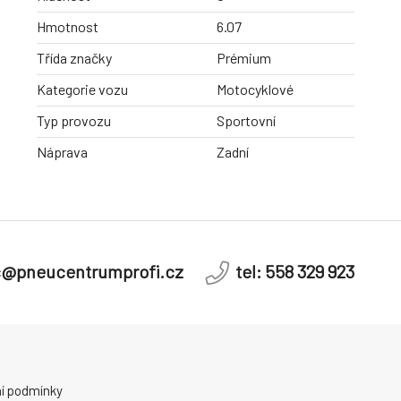
Hmotnost
6.07
Třída značky
Prémium
Kategorie vozu
Motocyklové
Typ provozu
Sportovní
Náprava
Zadní
c@pneucentrumprofi.cz
tel: 558 329 923
í podmínky