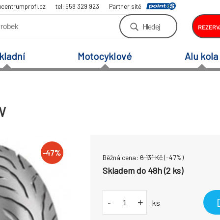
centrumprofi.cz
tel: 558 329 923
Partner sítě
Hledej
REZERV
kladní
Motocyklové
Alu kola
W
-
47
%
Běžná cena:
6 131
Kč
(-
47
%)
Skladem do 48h (2 ks)
-
+
ks