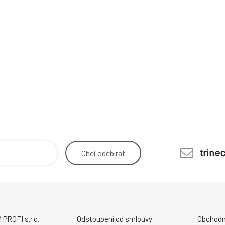
trine
Chci
odebírat
ROFI s.r.o.
Odstoupení od smlouvy
Obchodn