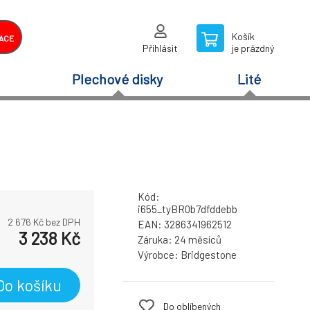
Košík
ACE
Přihlásit
je prázdný
Plechové disky
Lité
Kód:
i655_tyBR0b7dfddebb
2 676
Kč bez DPH
EAN:
3286341962512
3 238
Kč
Záruka:
24 měsíců
Výrobce:
Bridgestone
Do košíku
Do oblíbených