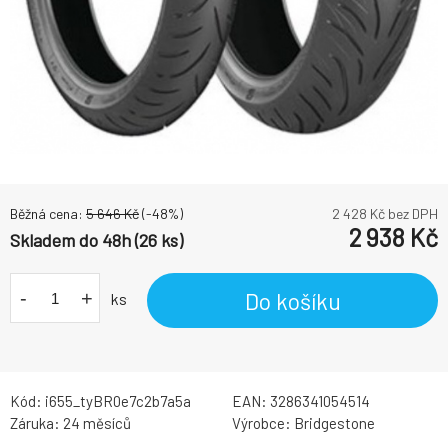
Běžná cena:
5 646
Kč
(-
48
%)
2 428
Kč bez DPH
2 938
Kč
Skladem do 48h (26 ks)
-
+
Do košíku
ks
Kód:
i655_tyBR0e7c2b7a5a
EAN:
3286341054514
Záruka:
24 měsíců
Výrobce:
Bridgestone