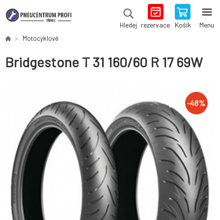
rezervace
Košík
Menu
Hledej
Motocyklové
Bridgestone T 31 160/60 R 17 69W
-
48
%