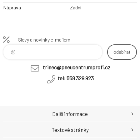
Náprava
Zadní
Slevy a novinky e-mailem
odebírat
trinec@pneucentrumprofi.cz
tel: 558 329 923
Další informace
Textové stránky