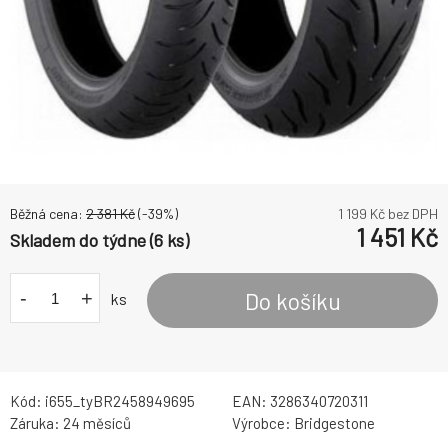
Běžná cena:
2 381
Kč
(-
39
%)
1 199
Kč bez DPH
1 451
Kč
Skladem do týdne (6 ks)
-
+
Do košíku
ks
Kód:
i655_tyBR2458949695
EAN:
3286340720311
Záruka:
24 měsíců
Výrobce:
Bridgestone