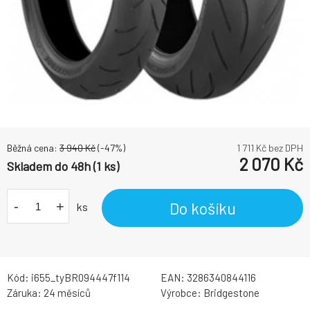
Běžná cena:
3 940
Kč
(-
47
%)
1 711
Kč bez DPH
2 070
Kč
Skladem do 48h (1 ks)
-
+
Do košíku
ks
Kód:
i655_tyBR094447f114
EAN:
3286340844116
Záruka:
24 měsíců
Výrobce:
Bridgestone