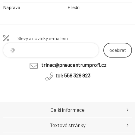
Náprava
Přední
Slevy a novinky e-mailem
odebírat
trinec@pneucentrumprofi.cz
tel: 558 329 923
Další informace
Textové stránky