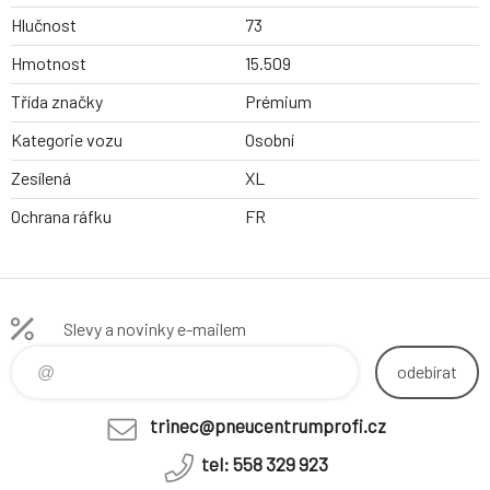
Hlučnost
73
Hmotnost
15.509
Třída značky
Prémium
Kategorie vozu
Osobní
Zesílená
XL
Ochrana ráfku
FR
Slevy a novinky e-mailem
odebírat
trinec@pneucentrumprofi.cz
tel: 558 329 923