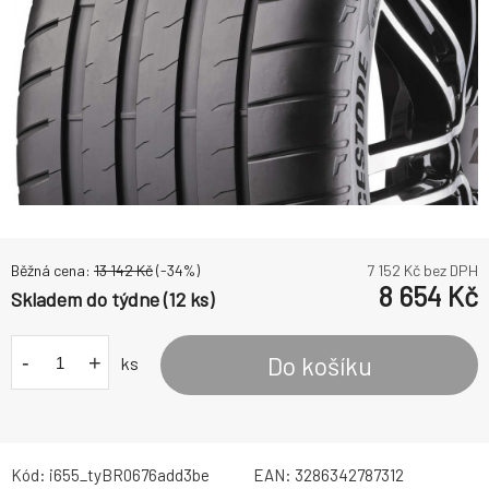
Běžná cena:
13 142
Kč
(-
34
%)
7 152
Kč bez DPH
8 654
Kč
Skladem do týdne (12 ks)
-
+
Do košíku
ks
Kód:
i655_tyBR0676add3be
EAN:
3286342787312