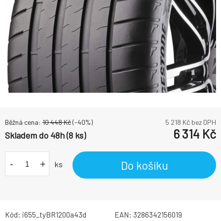
Běžná cena:
10 448
Kč
(-
40
%)
5 218
Kč bez DPH
6 314
Kč
Skladem do 48h (8 ks)
-
+
Do košíku
ks
Kód:
i655_tyBR1200a43d
EAN:
3286342156019