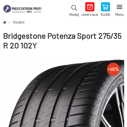
rezervace
Košík
Menu
Hledej
Osobní
Bridgestone Potenza Sport 275/35
R 20 102Y
-
40
%