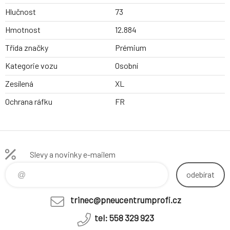
Hlučnost
73
Hmotnost
12.884
Třída značky
Prémium
Kategorie vozu
Osobní
Zesílená
XL
Ochrana ráfku
FR
Slevy a novinky e-mailem
odebírat
trinec@pneucentrumprofi.cz
tel: 558 329 923