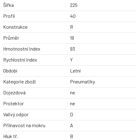
Šířka
225
Profil
40
Konstrukce
R
Průměr
19
Hmotnostní index
93
Rychlostní index
Y
Období
Letní
Kategorie zboží
Pneumatiky
Dojezdová
ne
Protektor
ne
Valivý odpor
D
Přilnavost na mokru
A
Hluk tř.
B