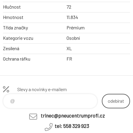
Hlučnost
72
Hmotnost
11.834
Třída značky
Prémium
Kategorie vozu
Osobní
Zesílená
XL
Ochrana ráfku
FR
Slevy a novinky e-mailem
odebírat
trinec@pneucentrumprofi.cz
tel: 558 329 923