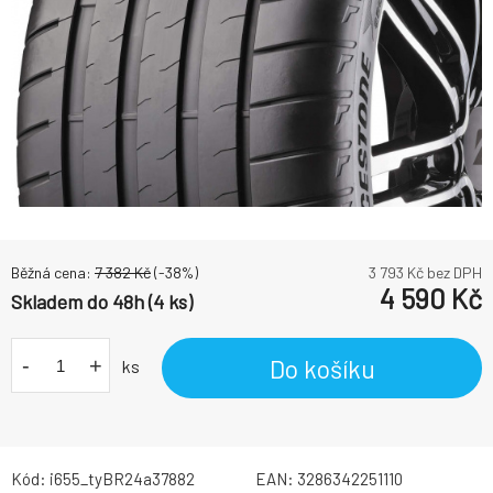
Běžná cena:
7 382
Kč
(-
38
%)
3 793
Kč bez DPH
4 590
Kč
Skladem do 48h (4 ks)
-
+
Do košíku
ks
Kód:
i655_tyBR24a37882
EAN:
3286342251110