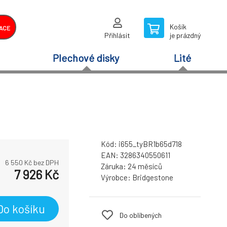
Košík
ACE
Přihlásit
je prázdný
Plechové disky
Lité
Kód:
i655_tyBR1b65d718
EAN:
3286340550611
6 550
Kč bez DPH
Záruka:
24 měsíců
7 926
Kč
Výrobce:
Bridgestone
Do košíku
Do oblíbených