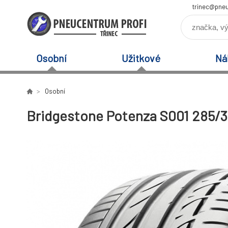
trinec@pneu
Osobní
Užitkové
Ná
Osobní
Bridgestone Potenza S001 285/3