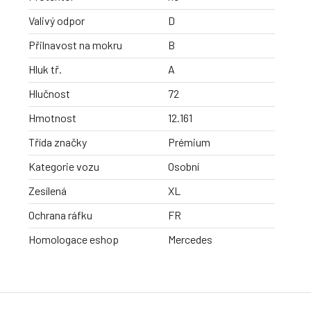
Valivý odpor
D
Přilnavost na mokru
B
Hluk tř.
A
Hlučnost
72
Hmotnost
12.161
Třída značky
Prémium
Kategorie vozu
Osobní
Zesílená
XL
Ochrana ráfku
FR
Homologace eshop
Mercedes