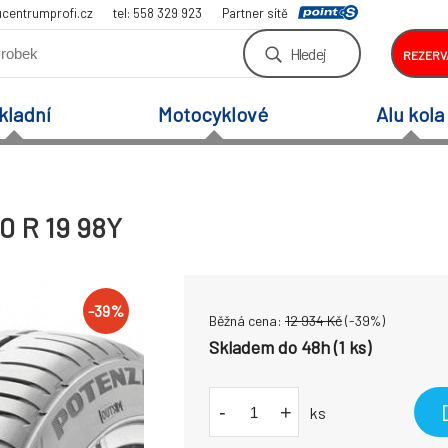
centrumprofi.cz
tel: 558 329 923
Partner sítě
Hledej
REZERV
kladní
Motocyklové
Alu kola
0 R 19 98Y
-
39
%
Běžná cena:
12 934
Kč
(-
39
%)
Skladem do 48h (1 ks)
-
+
ks