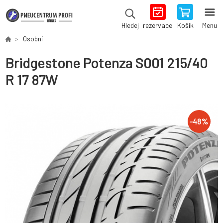
rezervace
Košík
Menu
Hledej
Osobní
Bridgestone Potenza S001 215/40
R 17 87W
-
48
%