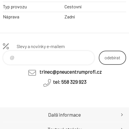
Typ provozu
Cestovní
Náprava
Zadní
Slevy a novinky e-mailem
odebírat
trinec@pneucentrumprofi.cz
tel: 558 329 923
Další informace