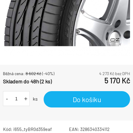
Běžná cena:
8 602
Kč
(-
40
%)
4 273
Kč bez DPH
5 170
Kč
Skladem do 48h (2 ks)
-
+
Do košíku
ks
Kód:
i655_tyBR0d359eaf
EAN:
3286340334112