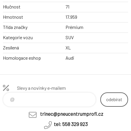
Hlučnost
71
Hmotnost
17.959
Třída značky
Prémium
Kategorie vozu
SUV
Zesílená
XL
Homologace eshop
Audi
Slevy a novinky e-mailem
odebírat
trinec@pneucentrumprofi.cz
tel: 558 329 923