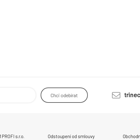
trine
Chci
odebírat
ROFI s.r.o.
Odstoupení od smlouvy
Obchodn