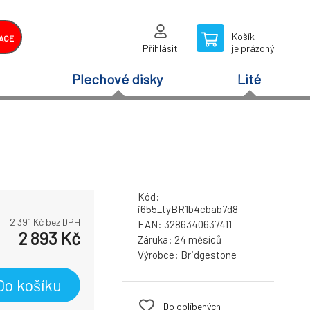
Košík
ACE
Přihlásit
je prázdný
Plechové disky
Lité
Kód:
i655_tyBR1b4cbab7d8
2 391
Kč bez DPH
EAN:
3286340637411
2 893
Kč
Záruka:
24 měsíců
Výrobce:
Bridgestone
Do košíku
Do oblíbených