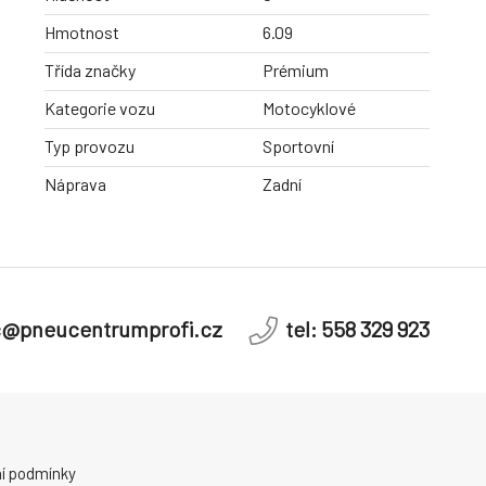
Hmotnost
6.09
Třída značky
Prémium
Kategorie vozu
Motocyklové
Typ provozu
Sportovní
Náprava
Zadní
c@pneucentrumprofi.cz
tel: 558 329 923
í podmínky