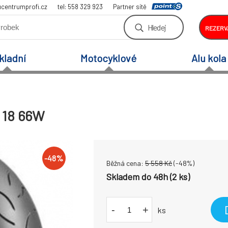
centrumprofi.cz
tel: 558 329 923
Partner sítě
Hledej
REZERV
kladní
Motocyklové
Alu kola
 18 66W
-
48
%
Běžná cena:
5 558
Kč
(-
48
%)
Skladem do 48h (2 ks)
-
+
ks