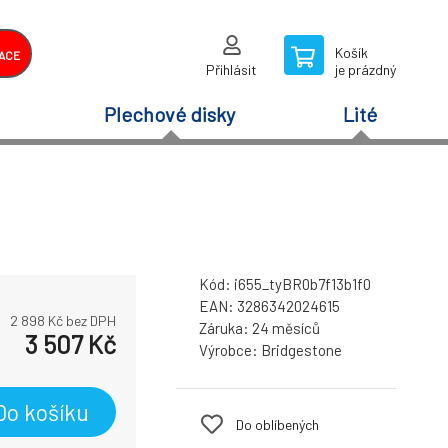
Košík
ACE
Přihlásit
je prázdný
Plechové disky
Lité
Kód:
i655_tyBR0b7f13b1f0
EAN:
3286342024615
2 898
Kč bez DPH
Záruka:
24 měsíců
3 507
Kč
Výrobce:
Bridgestone
Do košíku
Do oblíbených