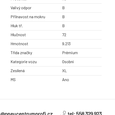
Valivý odpor
B
Přilnavost na mokru
B
Hluk tř.
B
Hlučnost
72
Hmotnost
9.213
Třída značky
Prémium
Kategorie vozu
Osobní
Zesílená
XL
MS
Ano
c@pneucentrumprofi.cz
tel: 558 329 923