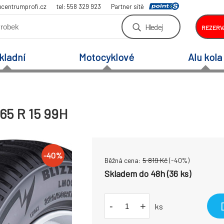
centrumprofi.cz
tel: 558 329 923
Partner sítě
Hledej
REZERV
kladní
Motocyklové
Alu kola
65 R 15 99H
-
40
%
Běžná cena:
5 819
Kč
(-
40
%)
Skladem do 48h (36 ks)
-
+
ks