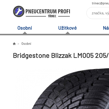
trinec@pneu
Osobní
Užitkové
Ná
Osobní
Bridgestone Blizzak LM005 205/