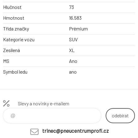
Hlučnost
73
Hmotnost
16.583
Třída značky
Prémium
Kategorie vozu
SUV
Zesílená
XL
MS
Ano
Symbol ledu
ano
Slevy a novinky e-mailem
odebírat
trinec@pneucentrumprofi.cz