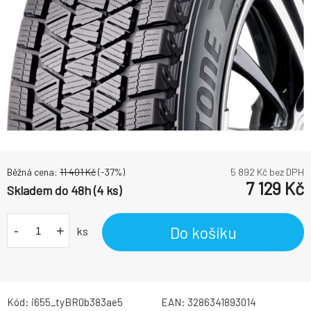
Běžná cena:
11 401
Kč
(-
37
%)
5 892
Kč bez DPH
7 129
Kč
Skladem do 48h (4 ks)
-
+
Do košíku
ks
Kód:
i655_tyBR0b383ae5
EAN:
3286341893014