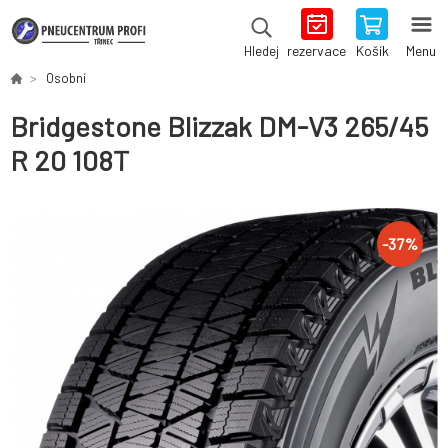
rezervace
Košík
Menu
Hledej
Osobní
Bridgestone Blizzak DM-V3 265/45
R 20 108T
-
37
%