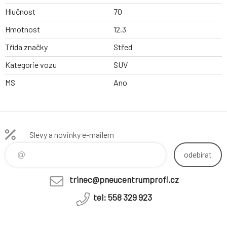
Hlučnost
70
Hmotnost
12.3
Třída značky
Střed
Kategorie vozu
SUV
MS
Ano
Slevy a novinky e-mailem
odebírat
trinec@pneucentrumprofi.cz
tel: 558 329 923