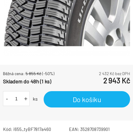
Běžná cena:
5 855
Kč
(-
50
%)
2 432
Kč bez DPH
2 943
Kč
Skladem do 48h (1 ks)
-
+
Do košíku
ks
Kód:
i655_tyBF7817a460
EAN:
3528708739901