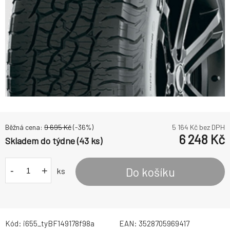
Běžná cena:
9 695
Kč
(-
36
%)
5 164
Kč bez DPH
6 248
Kč
Skladem do týdne (43 ks)
-
+
Do košíku
ks
Kód:
i655_tyBF149178f98a
EAN:
3528705969417